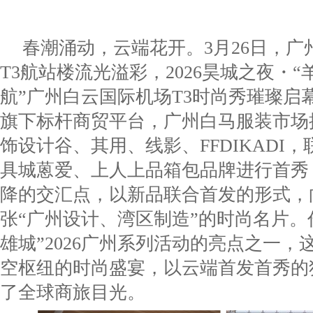
春潮涌动，云端花开。3月26日，广
T3航站楼流光溢彩，2026昊城之夜・“
航”广州白云国际机场T3时尚秀璀璨启
旗下标杆商贸平台，广州白马服装市场
饰设计谷、其用、线影、FFDIKADI，
具城蒽爱、上人上品箱包品牌进行首秀
降的交汇点，以新品联合首发的形式，
张“广州设计、湾区制造”的时尚名片。
雄城”2026广州系列活动的亮点之一，
空枢纽的时尚盛宴，以云端首发首秀的
了全球商旅目光。