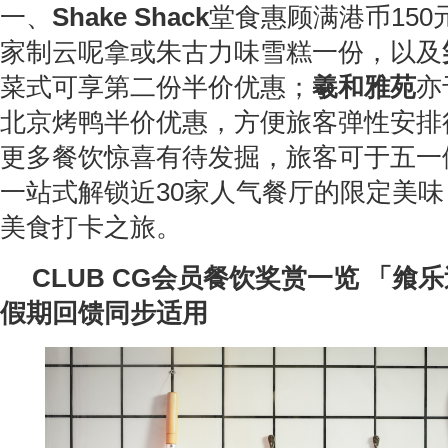
一、
Shake Shack
堂食惠顾满港币150
家制云呢拿或朱古力味雪糕一份，以及
菜式可享第二份半价优惠；
羲和
雅苑
亦
北京烤鸭半价优惠，方便旅客弹性安排
更多餐饮惊喜有待发掘，旅客可于五一
一站式解锁近30家人气餐厅的限定美
美食打卡之旅。
CLUB CG会员餐饮奖赏一览 「飨
假期回馈同步适用