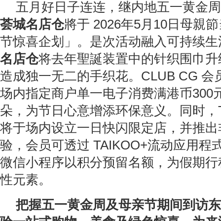
五月好日子连连，继内地五一黄金周
荟城名店仓
將于 2026年5月10日母
节惊喜企划」。是次活动融入可持续生
名店仓
将去年聖誕装置中的针织围巾升
造成独一无二的手织花。CLUB CG 
场内指定商户单一电子消费满港币300
朵，为节日心意增添环保意义。同时，Tattoo
将于场内设立一日快闪限定店，并推出
验，会员可透过 TAIKOO+流动应用程
微信小程序以积分预留名额，为假期行
性元素。
把握五一黄金周及母亲节期间到访东