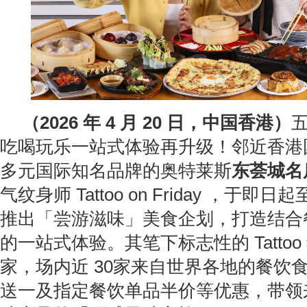
（2026 年
4
月
20
日，
中国
香港）
吃喝玩乐一站式体验再升级！邻近香港
多元国际知名品牌的奥特莱斯
东荟城名
气纹身师 Tattoo on Friday ，于即日起
推出「尝游滋味」美食企划，打造结合
的一站式体验。其笔下标志性的 Tatto
家，场内近 30家来自世界各地的餐饮
送一及指定餐饮单品半价等优惠，带领