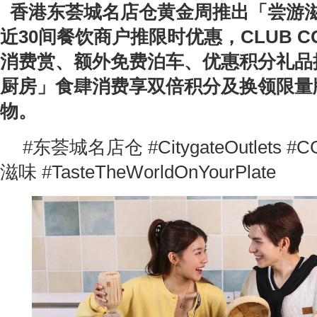
香港东荟城名店仓
黄金周
推出「尝游
近30间餐饮商户推限时优惠
，
CLUB C
消费赏、额外免费泊车、优惠积分礼品
厨房」食
肆消费享
双倍积分及换领限量
物
。
#东荟城名店仓 #CitygateOutlets
滋味 #TasteTheWorldOnYourPlate